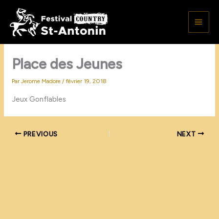
Aller
au
contenu
Place des Jeunes
Par
Jerome Madore
/
février 19, 2018
Jeux Gonflables
PREVIOUS
NEXT