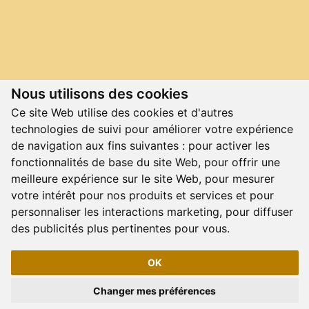
Nous utilisons des cookies
Ce site Web utilise des cookies et d'autres
technologies de suivi pour améliorer votre expérience
de navigation aux fins suivantes :
pour activer les
fonctionnalités de base du site Web
,
pour offrir une
meilleure expérience sur le site Web
,
pour mesurer
votre intérêt pour nos produits et services et pour
personnaliser les interactions marketing
,
pour diffuser
des publicités plus pertinentes pour vous
.
Droits d'auteur © 2026 Festival Country St-Antonin | Réalisation :
OK
ADNBSL Inc.
Gérer les préférences de cookies
Changer mes préférences